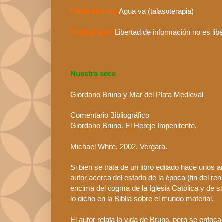
Made
in
mdq
:
Agua va (talasoterapia)
Todo al aire:
Libertad de información no es lib
Nuestra sede
Giordano
Bruno
y Mar del Plata Medieval
Comentario Bibliográfico
Giordano
Bruno
. El Hereje Impenitente.
Michael
White
, 2002.
Vergara
.
Si bien se trata de un libro editado hace unos 
autor acerca del estado de la época (fin del re
encima del dogma de la Iglesia Católica y de s
lo dicho en la Biblia sobre el mundo material.
El autor relata la vida de
Bruno
, pero se enfoc