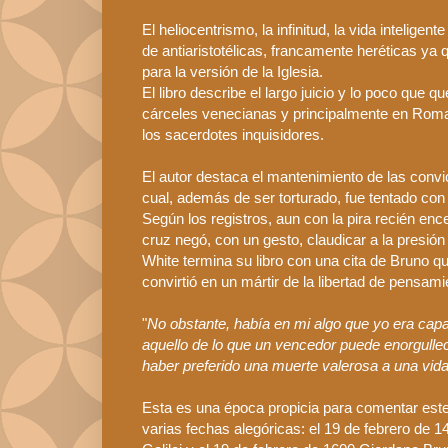
El
heliocentrismo
, la infinitud, la vida intelig
de
antiaristotélicas
, francamente heréticas ya q
para la versión de la Iglesia.
El libro describe el largo juicio y lo poco que 
cárceles venecianas y principalmente en Roma, y
los sacerdotes inquisidores.
El autor destaca el mantenimiento de las conv
cual, además de ser torturado, fue tentado co
Según los registros, aun con la pira recién enc
cruz negó, con un gesto, claudicar a la presión
White
termina su libro con una cita de
Bruno
qu
convirtió en un mártir de la libertad de pensami
"
No obstante, había en mi algo que yo era
cap
aquello de lo que un vencedor puede enorgullec
haber preferido una muerte valerosa a una vid
Esta es una época propicia para comentar este 
varias fechas alegóricas: el 19 de febrero de 