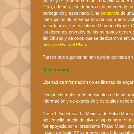
Galilei
y el 19 de febrero de 1600
Giordano
Bru
Pero, además, este febrero está ocurriendo un
perseguido y asesinado. Una
sentencia
de un
interrupción de un embarazo de una menor vio
recordamos el asesinato de
Giordano
Bruno
. 
los derechos privados de las personas generaro
del Obispo y de otros que se dedicaron a envi
niños de Mar del Plata
.
Parece que algunos no han aprendido nada en 4
Made
in
mdq
Libertad de información no es libertad de engañ
Uno de los males más
acusiantes
de la actual
información y de expresión y de cuáles deben 
Caso 1:
Sudáfrica
. La Ministra de Salud Mant
ajo, cebolla, aceite de oliva y papas para refor
fue apoyada por el presidente
Thabo
Mbeki
que
inicios del Siglo
XXI
, mueren unos 600 sudafri