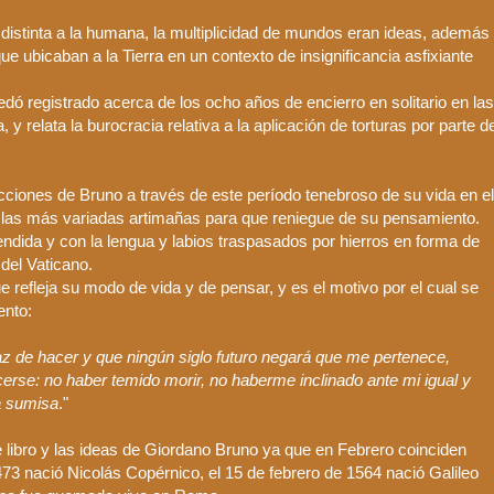
ente distinta a la humana, la multiplicidad de mundos eran ideas, además
ue ubicaban a la Tierra en un contexto de insignificancia asfixiante
quedó registrado acerca de los ocho años de encierro en solitario en las
 relata la burocracia relativa a la aplicación de torturas por parte d
icciones de
Bruno
a través de este período tenebroso de su vida en el
n las más variadas artimañas para que reniegue de su pensamiento.
endida y con la lengua y labios
traspasados
por hierros en forma de
 del Vaticano.
e refleja su modo de vida y de pensar, y es el motivo por el cual se
ento:
az
de hacer y que ningún siglo futuro negará que me pertenece,
erse: no haber temido morir, no haberme inclinado ante mi igual y
a sumisa
."
libro y las ideas de
Giordano
Bruno
ya que en Febrero coinciden
1473 nació Nicolás
Copérnico
, el 15 de febrero de 1564 nació Galileo