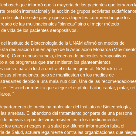
llenbosch
que informó que la mayoría de los pacientes que tomaron l
e presión internacional y la acción de grupos activistas sudafricano
tica de salud de este país y que sus dirigentes comprendan que los
ercado de las
multinacionales
"blancas" sino el mejor método
d de vida de los pacientes
sero
positivos.
del Instituto de
Biotecnología
de la
UNAM
afirmó en medios de
 Esta declaración fue en apoyo de la Asociación Monarca (Movimient
el Sida). Como consecuencia, decenas de pacientes
seropositivos
o a los programas que transmitieron los planteamientos
s nocivo para la lucha contra el sida en general. Ni
Stock
ni la
 sus afirmaciones, solo se manifiestan en los medios de
stresantes
debido a una mala nutrición. Una de las recomendacione
ca
es "Escuchar música que alegre el espíritu, bailar, cantar, pintar, reír
laros. "
 departamento de medicina molecular del Instituto de
Biotecnología
,
a las amebas. El abandono del tratamiento por parte de una persona
n de nuevas cepas del virus resistentes a los medicamentos
os graves riesgos a la salud por difundir información falsa el
ría de Salud, actuará legalmente contra las organizaciones que niega