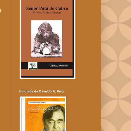
l
a
z
Biografía de Osvaldo A. Reig