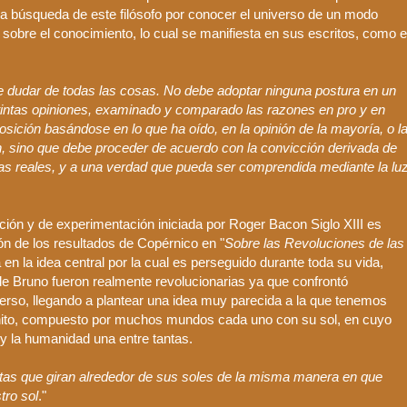
 la búsqueda de este filósofo por conocer el universo de un modo
a sobre el conocimiento, lo cual se manifiesta en sus escritos, como e
be dudar de todas las cosas. No debe adoptar ninguna postura en un
tintas opiniones, examinado y comparado las razones en pro y en
sición basándose en lo que ha oído, en la opinión de la mayoría, o l
ón, sino que debe proceder de acuerdo con la convicción derivada de
sas reales, y a una verdad que pueda ser comprendida mediante la lu
igación y de experimentación iniciada por
Roger
Bacon
Siglo
XIII
es
ón de los resultados de
Copérnico
en "
Sobre las Revoluciones de las
en la idea central por la cual es perseguido durante toda su vida,
 de
Bruno
fueron realmente revolucionarias ya que confrontó
iverso, llegando a plantear una idea muy parecida a la que tenemos
nfinito, compuesto por muchos mundos cada uno con su sol, en cuyo
 y la humanidad una entre tantas.
etas que giran alrededor de sus soles de la misma manera en que
tro sol
."