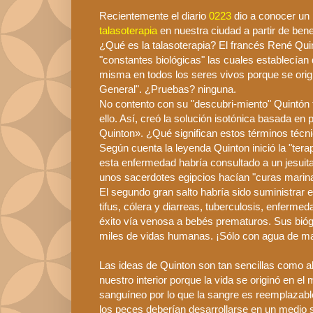
Recientemente el diario
0223
dio
a conocer un 
talasoterapia
en nuestra ciudad a partir de bene
¿Qué es la talasoterapia? El francés
René
Qui
"constantes biológicas" las cuales establecían 
misma en todos los seres vivos porque se origi
General". ¿Pruebas? ninguna.
No contento con su "
descubri
-miento"
Quintón
ello. Así, creó la solución isotónica basada 
Quinton
». ¿Qué significan estos términos técn
Según cuenta la leyenda
Quinton
inició la "ter
esta enfermedad habría consultado a un jesuit
unos sacerdotes egipcios hacían "curas marin
El segundo gran salto habría sido suministrar 
tifus, cólera y diarreas, tuberculosis, enfermeda
éxito vía venosa a bebés prematuros. Sus bió
miles de vidas humanas. ¡Sólo con agua de ma
Las ideas de
Quinton
son tan
sencillas
como ab
nuestro interior porque la vida se originó en el 
sanguíneo
por lo que la sangre es reemplazabl
los peces deberían desarrollarse en un medio 