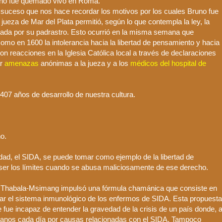
no
fue quemado vivo en Roma.
 suceso que nos hace recordar los motivos por los cuales
Bruno
fue
a
jueza
de Mar del Plata permitió, según lo que contempla la ley, la
lada por su padrastro. Esto ocurrió en la misma semana que
Como en 1600 la intolerancia hacia la libertad de pensamiento y hacia
n reacciones en la Iglesia Católica local a través de declaraciones
ar
amenazas
anónimas a la
jueza
y a los
médicos del hospital de
07 años de desarrollo de nuestra cultura.
o.
idad, el SIDA, se puede tomar como ejemplo de la libertad de
ser los límites cuando se abusa maliciosamente de ese derecho.
o
Thabala
-
Msimang
impulsó una fórmula
chamánica
que consiste en
zar el sistema
inmunológico
de los enfermos de SIDA. Esta propuesta
 fue incapaz de entender la gravedad de la crisis de un país donde, 
canos cada día por causas relacionadas con el SIDA. Tampoco