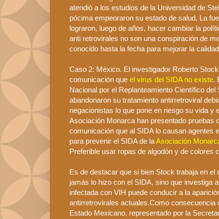
atendió a los estudios de la Universidad de
Ste
pócima empeoraron su estado de salud. La fuert
lograron, luego de años, hacer cambiar la polí
anti
retrovirales
no son una conspiración de m
conocido hasta la fecha para mejorar la calida
Caso 2:
México
. El investigador Roberto
Stock
comunicación que
el virus del SIDA no existe
.
Nacional por el Replanteamiento Científico d
abandonaron su tratamiento
antirretroviral
debid
negacionistas
lo que pone en riesgo su vida y e
Asociación Monarca han presentado pruebas de
comunicación que al SIDA lo causan agentes
e
para prevenir el SIDA de la
Asociación Monar
Preferible usar ropas de algodón y de colores c
Es de destacar que si bien
Stock
trabaja en el
jamás lo hizo con el SIDA, sino que investiga 
infectada con
VIH
puede conducir a la aparició
antirretrovirales
actuales.Como consecuencia de l
Estado
Mexicano
, representado por la Secreta