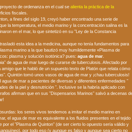
proyecto de ordenanza en el cual se
alienta la práctica de la
ficios fiscales.
nton
, a fines del siglo 19, creyó haber encontrado una serie de
que la temperatura, el medio marino y la concentración salina es la
naron en el mar, lo que sintetizó en su "Ley de la Constancia
trasladó esta idea a la medicina, aunque no tenía fundamentos para
en plasma marino a la que bautizó muy humildemente «Plasma de
icos: plasma y solución isotónica? pues:
agua de mar
.
apia" de agua de mar luego de curarse de tuberculosis. Afectado por
a amigo que le habló de un supuesto texto de Platón que relata cómo
as".
Quintón
tomó unos vasos de agua de mar y ¡
chau
tuberculosis!
el agua de mar a pacientes de diversas y diferentes enfermedades "
des de la piel y desnutrición ". Inclusive se la habría aplicado con
grafos afirman que en sus "Dispensarios Marinos" salvó a decenas d
r!
surdas: los seres vivos tendemos a imitar el medio marino en
mar, el agua de mar es equivalente a los fluidos presentes en el tejido
e por el "Plasma de
Quinton
" (de ser cierto lo opuesto sería válido y
sanguíneo), por todo eso (y aunque es falso y aunque sea cierto no