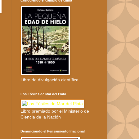
Conociendo el cambio de clima
Libro de divulgación científica
Los Fósiles de Mar del Plata
Libro premiado por el Ministerio de
Ciencia de la Nación
Denunciando el Pensamiento Irracional