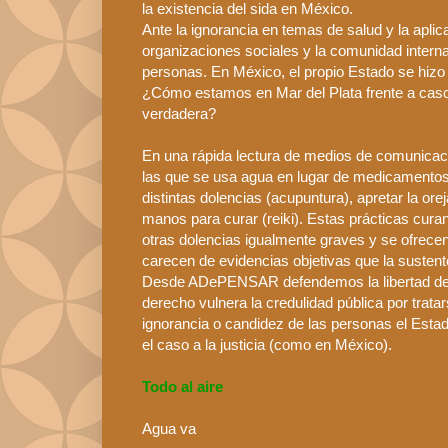
la existencia del sida en
México
.
Ante la ignorancia en temas de salud y la apli
organizaciones sociales y la comunidad interna
personas. En
México
, el propio Estado se hizo
¿Cómo estamos en Mar del Plata frente a casos
verdadera?
En una rápida lectura de medios de comunicaci
las que se usa agua en lugar de medicamentos
distintas dolencias (acupuntura), apretar la ore
manos para curar (
reiki
). Estas prácticas
curan
otras dolencias igualmente graves y se ofrece
carecen de evidencias objetivas que la sustent
Desde
ADePENSAR
defendemos la libertad de
derecho vulnera la credulidad pública por tratar
ignorancia
o candidez de las personas el Estad
el caso a la justicia (como en
México
).
Todo al aire
Agua va