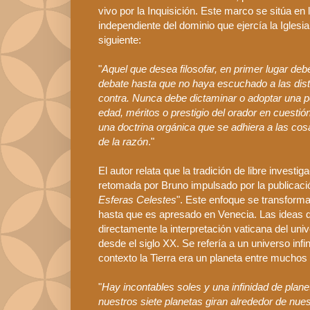
vivo por la Inquisición. Este marco se sitúa en
independiente del dominio que ejercía la Iglesi
siguiente:
"
Aquel que desea filosofar, en primer lugar de
debate hasta que no haya escuchado a las dis
contra. Nunca debe dictaminar o adoptar una po
edad, méritos o prestigio del orador en cuesti
una doctrina orgánica que se adhiera a las co
de la razón
."
El autor relata que la tradición de libre invest
retomada por
Bruno
impulsado por la publicaci
Esferas Celestes
". Este enfoque se transforma 
hasta que es apresado en V
enecia
. Las ideas
directamente la interpretación vaticana del un
desde el siglo
XX
. Se refería a un universo i
contexto la Tierra era un planeta entre muchos
"
Hay incontables soles y una infinidad de plan
nuestros siete planetas giran alrededor de nues