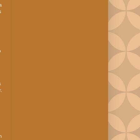
a
s
o
s
.
n